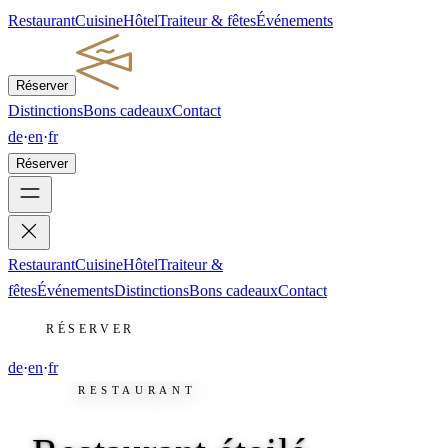
Restaurant
Cuisine
Hôtel
Traiteur & fêtes
Événements
Réserver
Distinctions
Bons cadeaux
Contact
de
·
en
·
fr
Réserver
Restaurant
Cuisine
Hôtel
Traiteur &
fêtes
Événements
Distinctions
Bons cadeaux
Contact
RÉSERVER
de
·
en
·
fr
RESTAURANT